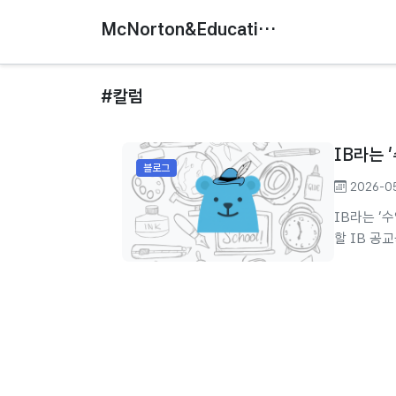
McNorton&Education
#칼럼
IB라는 
블로그
2026-0
IB라는 '
할 IB 공
육 혁신의 
주입식 교육
기되는 분
다. 검증이
서, 한국 공