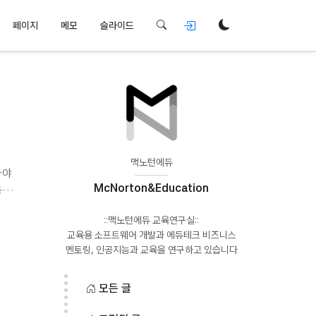
페이지
메모
슬라이드
맥노턴에듀
아야
McNorton&Education
공교
입하면
::맥노턴에듀 교육연구실::
이야
교육용 소프트웨어 개발과 에듀테크 비즈니스
습니
정에
모든 글