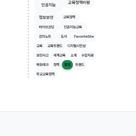
교육정책비평
인공지능
정보보안
교육정책
바이브코딩
인공지능교육
강의노트
도서
FavoriteSite
교육
교육트랜드
디지털시민성
보안사고
세계교육
소개
수업자료
에듀테크
정책
칼럼
트랜드
학교교육정책