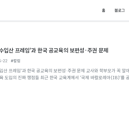
홈
블로그
'수입산 프레임'과 한국 공교육의 보편성·주권 문제
5-22
#칼럼
수입산 프레임'과 한국 공교육의 보편성·주권 문제 교사와 학부모가 꼭 알
교육 도입의 진짜 쟁점들 최근 한국 교육계에서 '국제 바칼로레아(IB)'를 
핵심 해법으로 내세우는 목소리가 점점 커지고 있습니다. 마치 IB만 도
, 입시 경쟁, 교육 격차 같은 고질적 문제들이 한꺼번에 해결될 것처럼 
위기입니다. 그러나 교육 현장을 들여다보면 이는 성급한 낙관론에 가깝
 충분히 이루어지지 않은 외국 교육 시스템을 무비판적으로 이식하는 과
교육의...