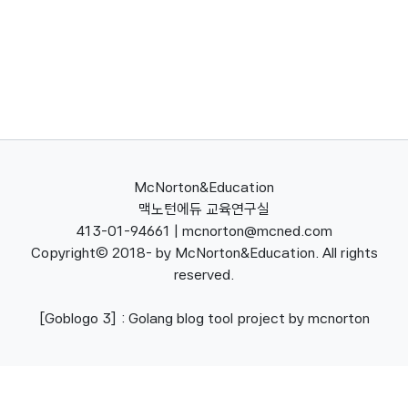
급 웹사이트 - 학습활동 정리 게임 등 ## 프로그래밍 프롬프트 - 초기 프롬
프트와 작업 프롬프트로 나누어 설명합니다. ## 실습 - Claude.ai ## 공
유 - URL링크를 학급커뮤니티에 공유하기
McNorton&Education
맥노턴에듀 교육연구실
413-01-94661 | mcnorton@mcned.com
Copyright(c) 2018- by McNorton&Education. All rights
reserved.
[Goblogo 3] : Golang blog tool project by mcnorton