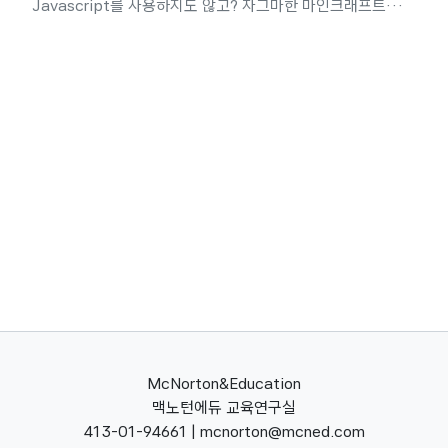
Javascript를 사용하지도 않고? 자그마한 마인크래프트를
만들 수 있습니다. (수학) 쌓기나무 수업 자료 수학 쌓기나무
수업에 별도의 앱을 설치하거나 회원가입 없이 바로 활용할 수
있고, 게임하듯이 즐길 수 있는 페이지입니다. 소스코드 #수학
#쌓기나무 #수업자료
McNorton&Education
맥노턴에듀 교육연구실
413-01-94661 | mcnorton@mcned.com