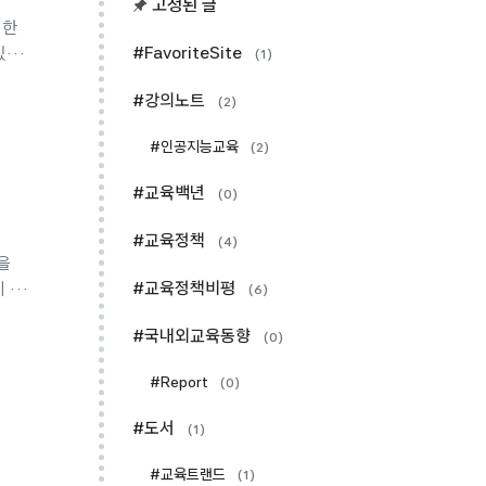
고정된 글
 한
#FavoriteSite
있게
(1)
 터
#강의노트
(2)
이어
탄생
#인공지능교육
(2)
#교육백년
(0)
#교육정책
(4)
#교육정책비평
(6)
#국내외교육동향
(0)
#Report
(0)
#도서
(1)
#교육트랜드
(1)