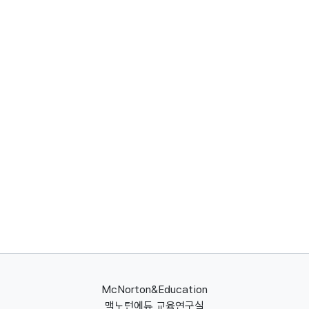
McNorton&Education
맥노턴에듀 교육연구실