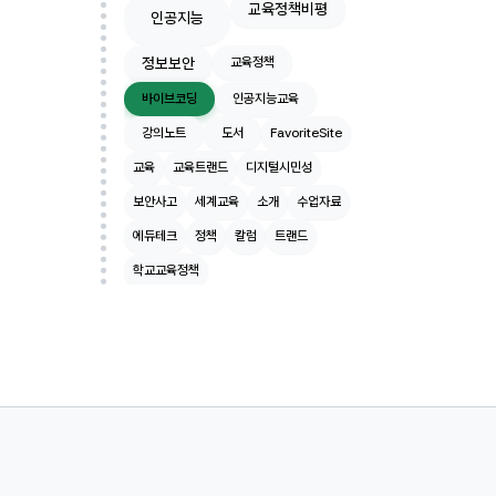
교육정책비평
인공지능
정보보안
교육정책
바이브코딩
인공지능교육
강의노트
도서
FavoriteSite
교육
교육트랜드
디지털시민성
보안사고
세계교육
소개
수업자료
에듀테크
정책
칼럼
트랜드
학교교육정책