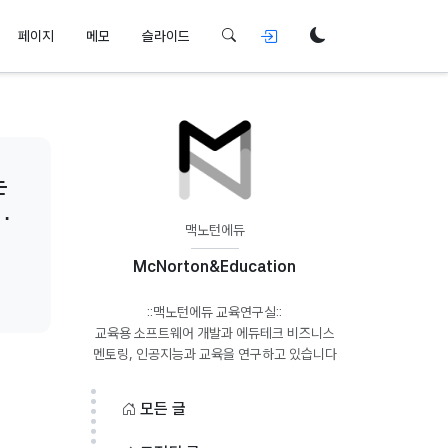
페이지
메모
슬라이드
는
에
맥노턴에듀
McNorton&Education
::맥노턴에듀 교육연구실::
교육용 소프트웨어 개발과 에듀테크 비즈니스
모든 글