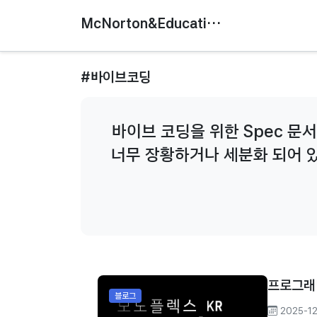
McNorton&Education
#바이브코딩
바이브 코딩을 위한 Spec 문
너무 장황하거나 세분화 되어 
어울리지 않는 내
프로그래밍
블로그
2025-1