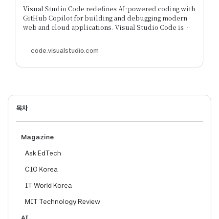
editor
Visual Studio Code redefines AI-powered coding with
GitHub Copilot for building and debugging modern
web and cloud applications. Visual Studio Code is
free and available on your favorite platform - Linux,
macOS, and Windows.
code.visualstudio.com
목차
Magazine
Ask EdTech
CIO Korea
IT World Korea
MIT Technology Review
AI