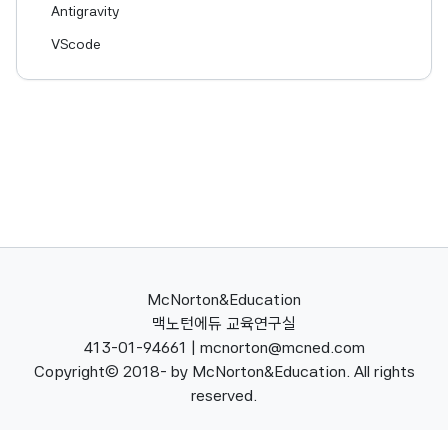
Antigravity
VScode
McNorton&Education
맥노턴에듀 교육연구실
413-01-94661 | mcnorton@mcned.com
Copyright(c) 2018- by McNorton&Education. All rights
reserved.
[Goblogo 3] : Golang blog tool project by mcnorton