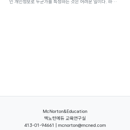
인 개인정보로 누군가를 특정하는 것은 어려운 일이다. 하지
만, 이번 쿠팡사건과 같이 많은 항목의 개인정보가 묶음으로
유출되는 경우에 매우 훌륭한 백과사전이 된다. 문을 닫았거나
보안이 허술한 온라인 쇼핑몰, 배달 기사의 폐기된 휴대전화,
카드결제 영수증, 소셜미디어 포스트 등에서 추출된 조각난 개
인정보들을 쿠팡이 유출한 개인정보와 맞춰보면, 꽤나 멋진 개
인정보파일을 만들어낼 수 있다. 1.2 인공지능의 조력 게다가
성능 좋은 컴퓨터와 '생성형 인공지능'이 도와준다면,...
McNorton&Education
맥노턴에듀 교육연구실
413-01-94661 | mcnorton@mcned.com